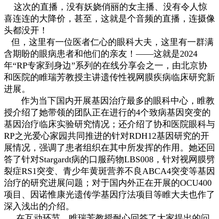
这次的直播，没有妖娆俏丽的女主播、没有令人惊
喜连连的大降价，甚至，这就是个音频的直播，连摄像
头都没开！
但，这里有一位医者仁心的眼科大夫，这里有一群满
含期盼的眼病患者和他们的亲友！——这就是2024
年“RP专家到身边”系列的在线分享会之一，由北京协
和医院的睢瑞芳教授主讲遗传性视网膜疾病临床研究新
进展。
作为当下国内开展基因治疗最多的眼科中心，睢教
授介绍了她带领的团队正在进行的4个致病基因突变的
基因治疗临床实验研究情况；还介绍了协和医院眼科与
RP之光爱心家园共同推进的针对RDH12基因研究的开
展情况，强调了患者组织在其中所发挥的作用。她还回
答了针对Stargardt病的口服药物LBS008，针对视网膜劈
裂症RS1突变、青少年黄斑营养不良ABCA4突变等基因
治疗的研究进展问题；对于国内外正在开展的OCU400
项目、因诺惟康光遗传学基因疗法项目等睢大夫也作了
深入浅出的介绍。
在互动环节，睢瑞芳教授耐心回答了大家提出的问