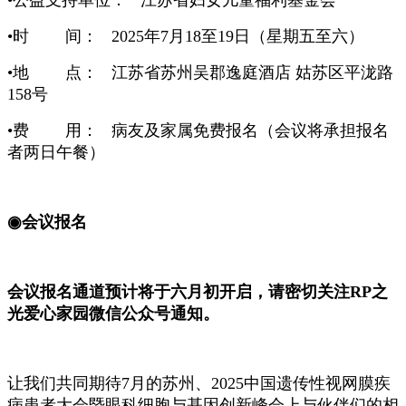
•时 间： 2025年7月18至19日（星期五至六）
•地 点：
江苏省苏州吴郡逸庭酒店
姑苏区平泷路
158号
•费 用： 病友及家属免费报名（会议将承担报名
者两日午餐）
◉
会议报名
会议报名通道预计将于
六
月
初
开启，请密切关注
RP之
光爱心家园微信公众号通知。
让我们共同期待7
月的苏州、
2025中国遗传性视网膜疾
病患者大会暨眼科细胞与基因创新峰会上与伙伴们的相