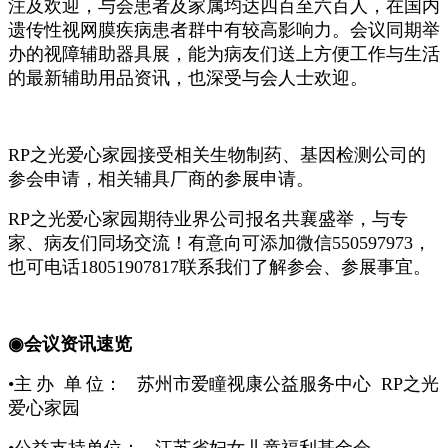
注及欢迎，与会患者及家属均达四百至六百人，在国内
遗传性视网膜疾病患者群中有较高影响力。会议同期举
办的视障辅助器具展，能为病友们送上方便工作与生活
的最新辅助用品资讯，也深受与会人士欢迎。
RP之光爱心家园接受相关生物制药、基因检测公司的
参会申请，相关辅具厂商的参展申请。
RP之光爱心家园期待业界公司报名共襄盛举，与专
家、病友们同场交流！有意向可添加微信550597973，
也可电话18051907817联系我们了解参会、参展事宜。
◉
会议资讯速览
•
主
办
单
位：
苏州市爱瞳视康公益服务中心
RP之光
爱心家园
•
公益支持单位：
江苏省妇女儿童福利基金会