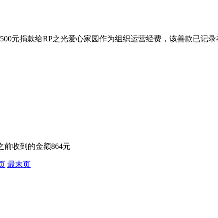
500元捐款给RP之光爱心家园作为组织运营经费，该善款已记
8之前收到的金额864元
页
最末页