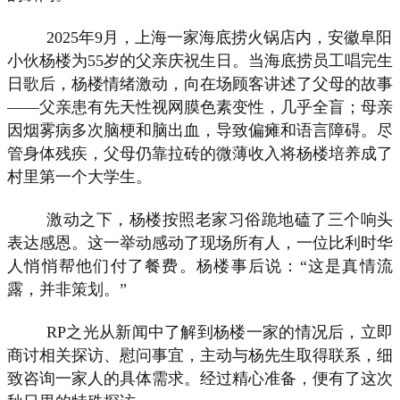
2025年9月，上海一家海底捞火锅店内，安徽阜阳
小伙杨楼为55岁的父亲庆祝生日。当海底捞员工唱完生
日歌后，杨楼情绪激动，向在场顾客讲述了父母的故事
——父亲患有先天性视网膜色素变性，几乎全盲；母亲
因烟雾病多次脑梗和脑出血，导致偏瘫和语言障碍。尽
管身体残疾，父母仍靠拉砖的微薄收入将杨楼培养成了
村里第一个大学生。
激动之下，杨楼按照老家习俗跪地磕了三个响头
表达感恩。这一举动感动了现场所有人，一位比利时华
人悄悄帮他们付了餐费。杨楼事后说：“这是真情流
露，并非策划。”
RP之光从新闻中了解到杨楼一家的情况后，立即
商讨相关探访、慰问事宜，主动与杨先生取得联系，细
致咨询一家人的具体需求。经过精心准备，便有了这次