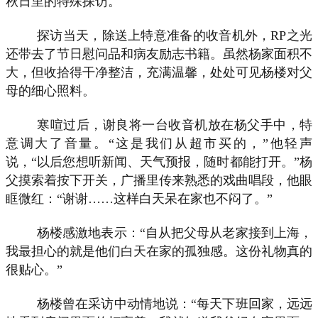
秋日里的特殊探访。
探访当天，除送上特意准备的收音机外，RP之光
还带去了节日慰问品和病友励志书籍。虽然杨家面积不
大，但收拾得干净整洁，充满温馨，处处可见杨楼对父
母的细心照料。
寒喧过后，谢良将一台收音机放在杨父手中，特
意调大了音量。“这是我们从超市买的，”他轻声
说，“以后您想听新闻、天气预报，随时都能打开。”杨
父摸索着按下开关，广播里传来熟悉的戏曲唱段，他眼
眶微红：“谢谢……这样白天呆在家也不闷了。”
杨楼感激地表示：“自从把父母从老家接到上海，
我最担心的就是他们白天在家的孤独感。这份礼物真的
很贴心。”
杨楼曾在采访中动情地说：“每天下班回家，远远