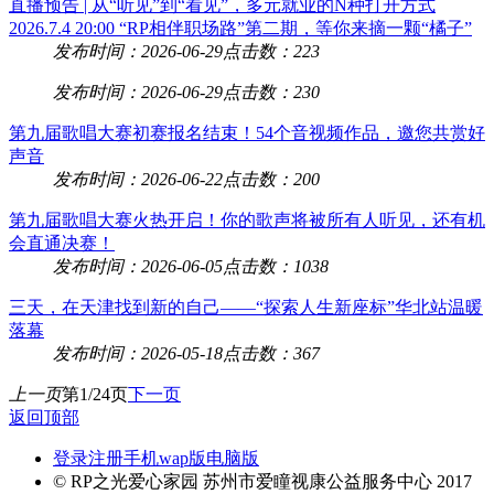
直播预告 | 从“听见”到“看见”，多元就业的N种打开方式
2026.7.4 20:00 “RP相伴职场路”第二期，等你来摘一颗“橘子”
发布时间：2026-06-29
点击数：223
发布时间：2026-06-29
点击数：230
第九届歌唱大赛初赛报名结束！54个音视频作品，邀您共赏好
声音
发布时间：2026-06-22
点击数：200
第九届歌唱大赛火热开启！你的歌声将被所有人听见，还有机
会直通决赛！
发布时间：2026-06-05
点击数：1038
三天，在天津找到新的自己——“探索人生新座标”华北站温暖
落幕
发布时间：2026-05-18
点击数：367
上一页
第1/24页
下一页
返回顶部
登录
注册
手机wap版
电脑版
© RP之光爱心家园 苏州市爱瞳视康公益服务中心 2017